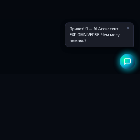
✕
✕
Привет! Я — AI Ассистент
Привет! Я — AI Ассистент
🎙️
EXP OMNIVERSE. Чем могу
EXP OMNIVERSE. Чем могу
помочь?
помочь?