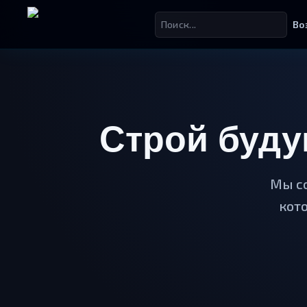
Во
Строй буду
Мы с
кот