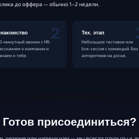
клика до оффера — обычно 1–2 недели.
накомство
Тех. этап
0-минутный звонок с HR.
Небольшое тестовое или
асскажем о компании и
live-сессия с командой. Без
знаем о тебе.
алгоритмов на доске.
Готов присоединиться?
ь резюме или напиши нам — мы всегда открыты к д