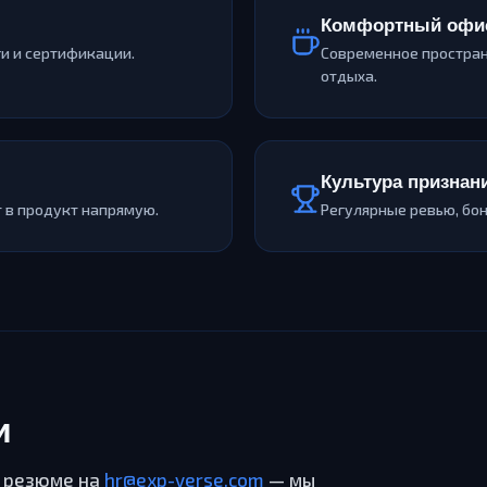
Комфортный офи
и и сертификации.
Современное пространс
отдыха.
Культура признан
 в продукт напрямую.
Регулярные ревью, бон
и
ь резюме на
hr@exp-verse.com
— мы