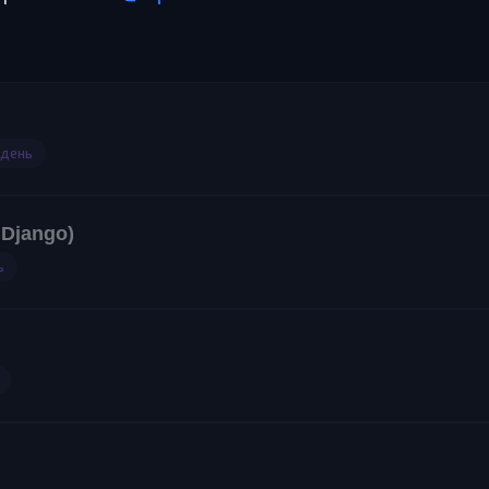
 день
 Django)
ь