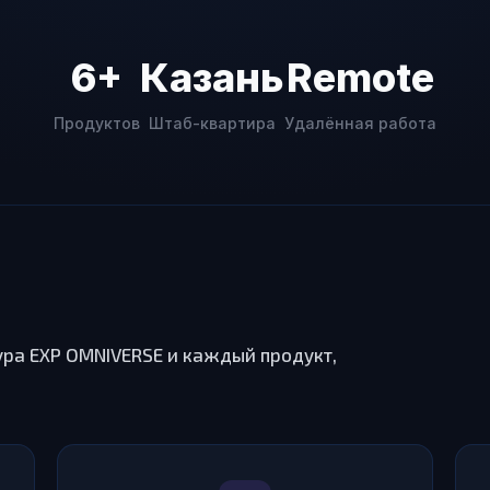
6+
Казань
Remote
Продуктов
Штаб-квартира
Удалённая работа
ура EXP OMNIVERSE и каждый продукт,