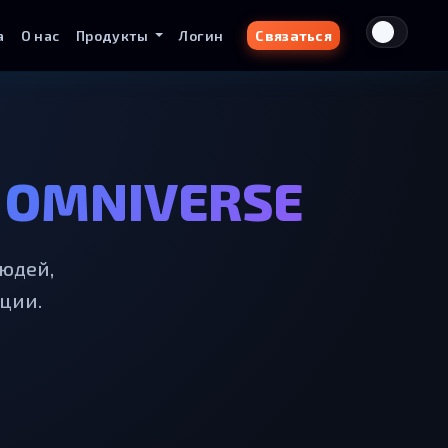
а
О нас
Продукты
Логин
Связаться
 OMNIVERSE
юдей,
ции.