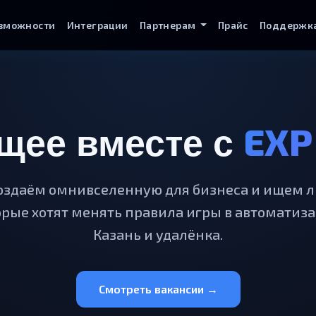
зможности
Интеграции
Партнерам
Прайс
Поддержк
EXP
щее вместе с
оздаём омнивселенную для бизнеса и ищем л
орые хотят менять правила игры в автоматиза
Казань и удалёнка.
Смотреть вакансии →