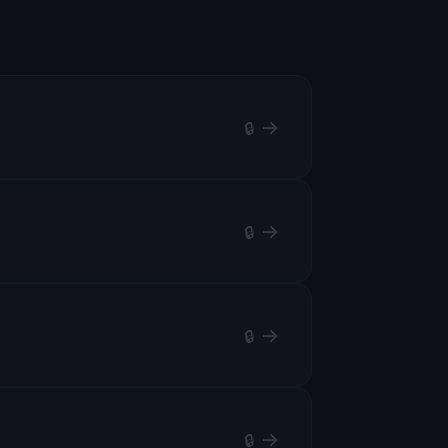
→
→
→
→