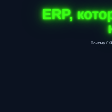
ERP, кото
EXP ERP
1С ERP
Почему EXP
SAP