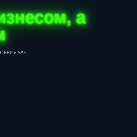
изнесом, а
6 млн ₽
м
12 млн ₽
С ERP и SAP
20 млн ₽
EXP AI
● Онлайн
Привет! Я — AI Ассистент EXP OMNIVERSE.
Чем могу помочь?
21:22