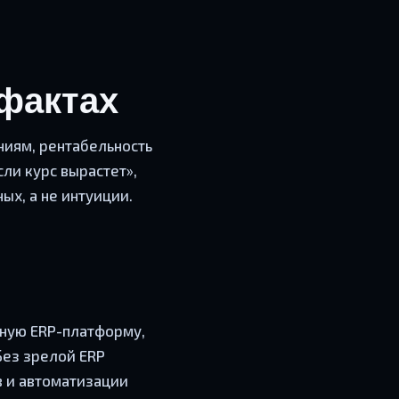
 фактах
ниям, рентабельность
сли курс вырастет»,
ых, а не интуиции.
иную ERP-платформу,
Без зрелой ERP
в и автоматизации