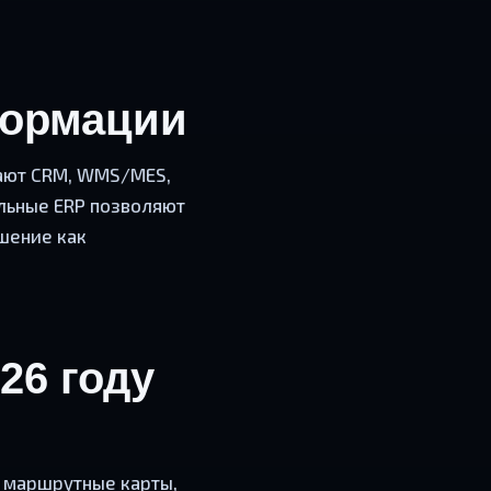
формации
чают CRM, WMS/MES,
ульные ERP позволяют
шение как
26 году
, маршрутные карты,