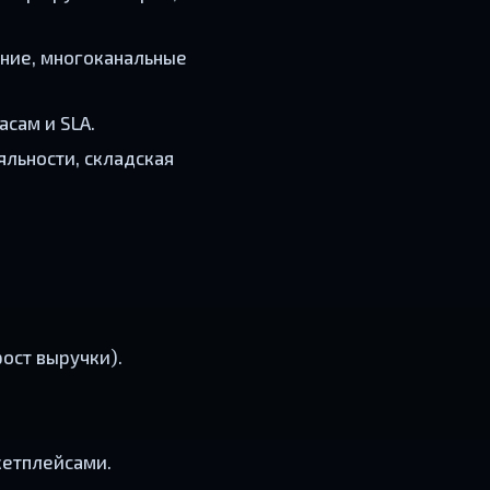
ние, многоканальные
асам и SLA.
льности, складская
рост выручки).
кетплейсами.