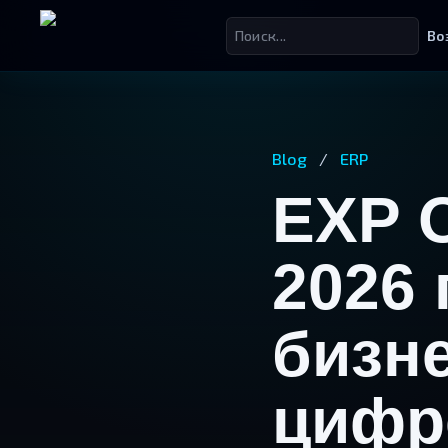
Во
Blog
/
ERP
EXP 
2026 
бизн
цифр