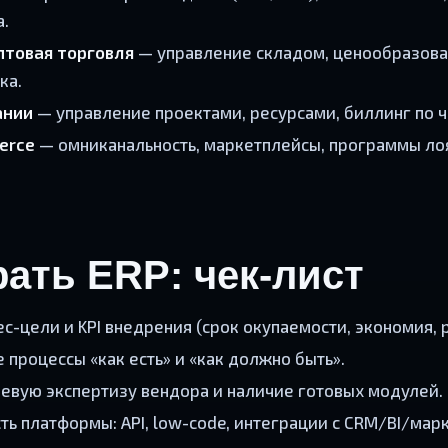
а.
птовая торговля
— управление складом, ценообразова
ка.
ании
— управление проектами, ресурсами, биллинг по ч
erce
— омниканальность, маркетплейсы, программы лоя
ать ERP: чек-лист
с-цели и KPI внедрения (срок окупаемости, экономия, 
 процессы «как есть» и «как должно быть».
евую экспертизу вендора и наличие готовых модулей.
ть платформы: API, low-code, интеграции с CRM/BI/мар