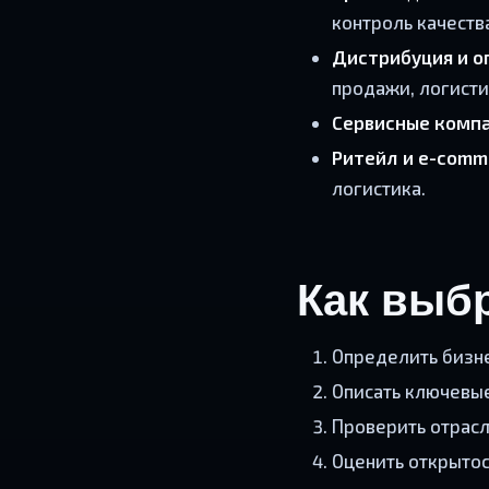
контроль качеств
Дистрибуция и о
продажи, логисти
Сервисные комп
Ритейл и e-comm
логистика.
Как выбр
Определить бизне
Описать ключевые
Проверить отрасл
Оценить открытос