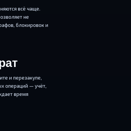
еняются всё чаще.
позволяет не
рафов, блокировок и
рат
ите и перезакупе,
ых операций — учёт,
ждает время