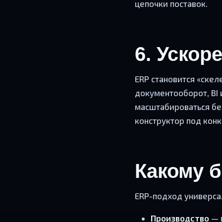
цепочки поставок.
6. Уско
ERP становится «ске
документооборот, BI
масштабироваться бе
конструктор под конк
Какому б
ERP-подход универса
Производство
— 