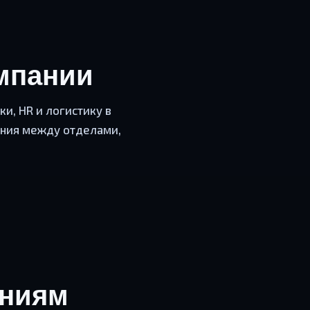
омпании
и, HR и логистику в
ения между отделами,
ениям