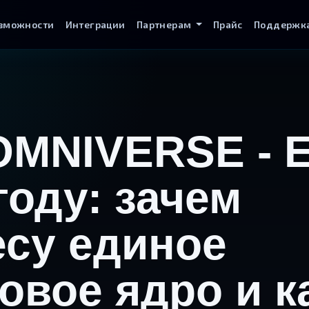
зможности
Интеграции
Партнерам
Прайс
Поддержк
OMNIVERSE - 
году: зачем
есу единое
овое ядро и к