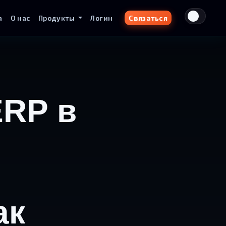
а
О нас
Продукты
Логин
Связаться
ERP в
ак